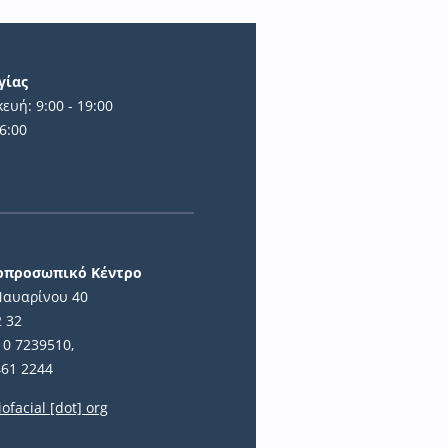
γίας
ευή: 9:00 - 19:00
6:00
ά
ιοπροσωπικό Κέντρο
Ναυαρίνου 40
2 32
10 7239510,
461 2244
iofacial [dot] org