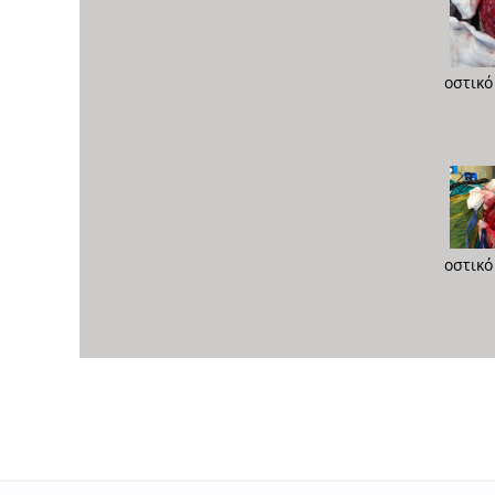
οστικό
οστικό