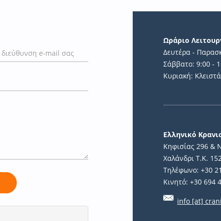
Ωράριο Λειτουρ
Δευτέρα - Παρασκ
Σάββατο: 9:00 - 1
Κυριακή: Κλειστ
Ελληνικό Κραν
Κηφισίας 296 & 
Χαλάνδρι Τ.Κ. 15
Τηλέφωνο: +30 2
Κινητό: +30 694 
ή
info [at] cran