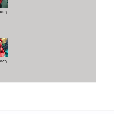
ταση
ταση