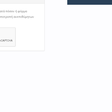
κατά πόσον ή φόρμα
 αποτροπή ανεπιθύμητων