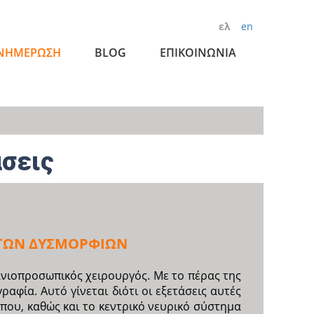
ελ
en
ΝΗΜΕΡΩΣΗ
BLOG
ΕΠΙΚΟΙΝΩΝΙΑ
άσεις
 ΤΩΝ ΔΥΣΜΟΡΦΙΩΝ
ανιοπροσωπικός χειρουργός. Με το πέρας της
ραφία. Αυτό γίνεται διότι οι εξετάσεις αυτές
που, καθώς και το κεντρικό νευρικό σύστημα