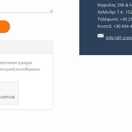
Κηφισίας 296 & 
Χαλάνδρι Τ.Κ. 15
Τηλέφωνο: +30 2
Κινητό: +30 694 
ή
info [at] cran
κατά πόσον ή φόρμα
 αποτροπή ανεπιθύμητων