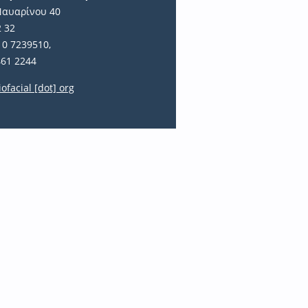
Ναυαρίνου 40
2 32
10 7239510,
461 2244
iofacial [dot] org