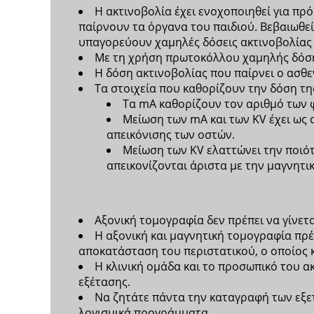
Η ακτινοβολία έχει ενοχοποιηθεί για πρ
παίρνουν τα όργανα του παιδιού. Βεβαιωθε
υπαγορεύουν χαμηλές δόσεις ακτινοβολίας γ
Με τη χρήση πρωτοκόλλου χαμηλής δόσης 
Η δόση ακτινοβολίας που παίρνει ο ασθ
Τα στοιχεία που καθορίζουν την δόση της α
Τα mA καθορίζουν τον αριθμό των 
Μείωση των mA και των KV έχει ως 
απεικόνισης των οστών.
Μείωση των KV ελαττώνει την ποιότ
απεικονίζονται άριστα με την μαγνητικ
Αξονική τομογραφία δεν πρέπει να γίνετ
Η αξονική και μαγνητική τομογραφία πρέπ
αποκατάσταση του περιστατικού, ο οποίος κ
Η κλινική ομάδα και το προσωπικό του ακ
εξέτασης.
Να ζητάτε πάντα την καταγραφή των εξετ
λογισμικά προγράμματα.