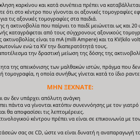
όκληση καρκίνου και κατά συνέπεια πρέπει να καταβάλλετα
ίτε ότι στο κέντρο που γίνονται οι αξονικές τομογραφίες
ια τις αξονικές τομογραφίες στα παιδιά.
η ακτινοβολία που παίρνει το παιδί μειώνεται ως και 20
ενής καταγράφεται από τους σύγχρονους αξονικούς τομογ
κτινοβολίας είναι τα mA (milli Ampere) και τα KV(kilo volt
φωτονίων ενώ τα KV την διαπερατότητά τους.
αποτέλεσμα την δραστική μείωση της δόσης της ακτινοβολί
ητα της απεικόνισης των μαλθακών ιστών, πράγμα που δεν 
ή τομογραφία, η οποία συνήθως γίνεται κατά το ίδιο ραντε
ΜΗΝ ΞΕΧΝΑΤΕ:
αι αν δεν υπάρχει απόλυτη ανάγκη
ει πάντα να γίνονται κατόπιν συνεννόησης με τον γιατρό π
αι θα αποφασίσει τις λεπτομέρειες.
τινολογικού κέντρου πρέπει να είναι σε επικοινωνία με τον
άσεών σας σε CD, ώστε να είναι δυνατή η αναπαραγωγή του