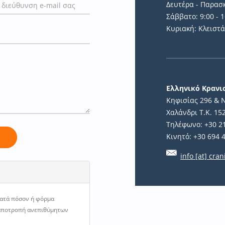
Δευτέρα - Παρασκ
Σάββατο: 9:00 - 1
Κυριακή: Κλειστ
Ελληνικό Κραν
Κηφισίας 296 & 
Χαλάνδρι Τ.Κ. 15
Τηλέφωνο: +30 2
Κινητό: +30 694 
ή
info [at] cran
κατά πόσον ή φόρμα
 αποτροπή ανεπιθύμητων