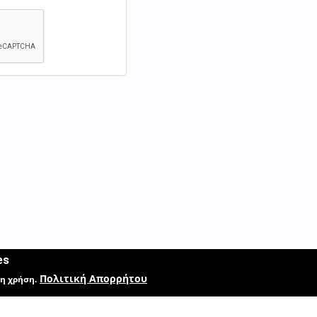
es
Πολιτική Απορρήτου
η χρήση.
ικό Κρανιοπροσωπικό Κέντρο
© 2026
Με επιφύλαξη παντός δικαι