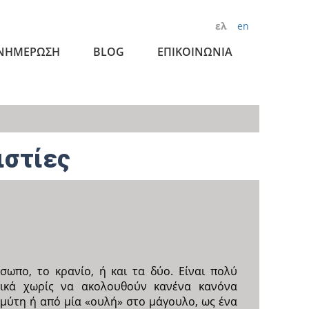
ελ
en
ΝΗΜΕΡΩΣΗ
BLOG
ΕΠΙΚΟΙΝΩΝΙΑ
ιστίες
σωπο, το κρανίο, ή και τα δύο. Είναι πολύ
δικά χωρίς να ακολουθούν κανένα κανόνα
 μύτη ή από μία «ουλή» στο μάγουλο, ως ένα