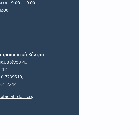
ευή: 9:00 - 19:00
6:00
ά
ιοπροσωπικό Κέντρο
Ναυαρίνου 40
2 32
10 7239510,
461 2244
iofacial [dot] org