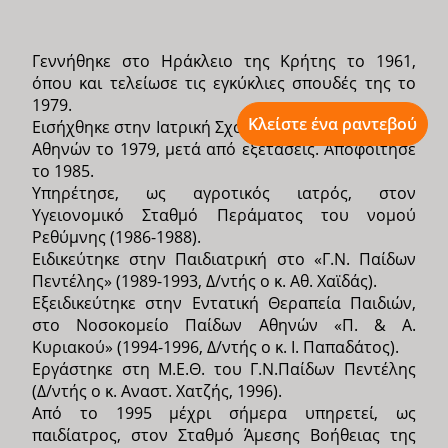
Γεννήθηκε στο Ηράκλειο της Κρήτης το 1961,
όπου και τελείωσε τις εγκύκλιες σπουδές της το
1979.
Κλείστε ένα ραντεβού
Εισήχθηκε στην Ιατρική Σχολή του Πανεπιστημίου
Αθηνών το 1979, μετά από εξετάσεις. Αποφοίτησε
το 1985.
Υπηρέτησε, ως αγροτικός ιατρός, στον
Υγειονομικό Σταθμό Περάματος του νομού
Ρεθύμνης (1986-1988).
Ειδικεύτηκε στην Παιδιατρική στο «Γ.Ν. Παίδων
Πεντέλης» (1989-1993, Δ/ντής o κ. Αθ. Χαϊδάς).
Εξειδικεύτηκε στην Εντατική Θεραπεία Παιδιών,
στο Νοσοκομείο Παίδων Αθηνών «Π. & Α.
Κυριακού» (1994-1996, Δ/ντής o κ. Ι. Παπαδάτος).
Εργάστηκε στη Μ.Ε.Θ. του Γ.Ν.Παίδων Πεντέλης
(Δ/ντής o κ. Αναστ. Χατζής, 1996).
Από το 1995 μέχρι σήμερα υπηρετεί, ως
παιδίατρος, στον Σταθμό Άμεσης Βοήθειας της