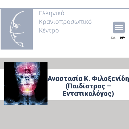
Ελληνικό
Κρανιοπροσωπικό
Κέντρο
ελ
en
Αναστασία Κ. Φιλοξενίδη
(Παιδίατρος –
Εντατικολόγος)