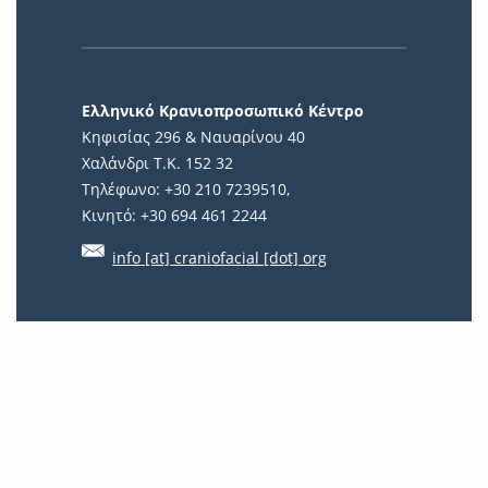
Ελληνικό Κρανιοπροσωπικό Κέντρο
Κηφισίας 296 & Ναυαρίνου 40
Χαλάνδρι Τ.Κ. 152 32
Τηλέφωνο: +30 210 7239510,
Κινητό: +30 694 461 2244
info [at] craniofacial [dot] org