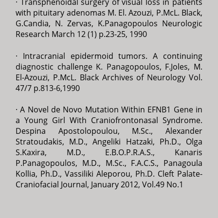
· Transphenoidal surgery of visual loss in patients
with pituitary adenomas M. El. Azouzi, P.McL. Black,
G.Candia, N. Zervas, K.Panagopoulos Neurologic
Research March 12 (1) p.23-25, 1990
· Intracranial epidermoid tumors. A continuing
diagnostic challenge K. Panagopoulos, F.Joles, M.
El-Azouzi, P.McL. Black Archives of Neurology Vol.
47/7 p.813-6,1990
· A Novel de Novo Mutation Within EFNB1 Gene in
a Young Girl With Craniofrontonasal Syndrome.
Despina Apostolopoulou, M.Sc., Alexander
Stratoudakis, M.D., Angeliki Hatzaki, Ph.D., Olga
S.Kaxira, M.D., E.B.O.P.R.A.S., Kanaris
P.Panagopoulos, M.D., M.Sc., F.A.C.S., Panagoula
Kollia, Ph.D., Vassiliki Aleporou, Ph.D. Cleft Palate-
Craniofacial Journal, January 2012, Vol.49 No.1