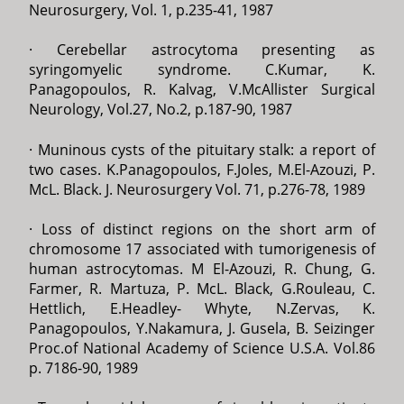
Neurosurgery, Vol. 1, p.235-41, 1987
· Cerebellar astrocytoma presenting as
syringomyelic syndrome. C.Kumar, K.
Panagopoulos, R. Kalvag, V.McAllister Surgical
Neurology, Vol.27, No.2, p.187-90, 1987
· Muninous cysts of the pituitary stalk: a report of
two cases. K.Panagopoulos, F.Joles, M.El-Azouzi, P.
McL. Black. J. Neurosurgery Vol. 71, p.276-78, 1989
· Loss of distinct regions on the short arm of
chromosome 17 associated with tumorigenesis of
human astrocytomas. M El-Azouzi, R. Chung, G.
Farmer, R. Martuza, P. McL. Black, G.Rouleau, C.
Hettlich, E.Headley- Whyte, N.Zervas, K.
Panagopoulos, Y.Nakamura, J. Gusela, B. Seizinger
Proc.of National Academy of Science U.S.A. Vol.86
p. 7186-90, 1989