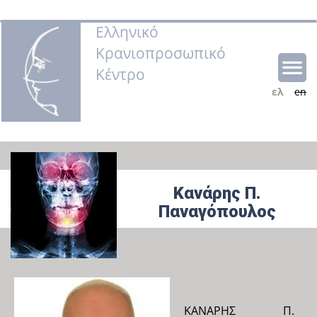
Ελληνικό
Κρανιοπροσωπικό
Κέντρο
ελ
en
Κανάρης Π.
Παναγόπουλος
ΚΑΝΑΡΗΣ Π.