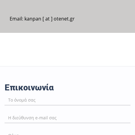
Email: kanpan [ at ] otenet.gr
Επικοινωνία