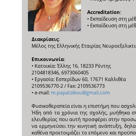
Accreditation
:
• Εκπαίδευση στη μέ
• Εκπαίδευση στη μέ
Διακρίσεις
:
Μέλος της Ελληνικής Εταιρίας Νευροεξελικτι
Επικοινωνία
:
• Κατοικία: Έλλης 16, 18233 Ρέντης
2104818346, 6973060405
• Εργασία: Εσπερίδων 60, 17671 Καλλιθέα
2109536770-2 / Fax: 2109536773
• e-mail:
m.papatzikou@gmail.com
Φυσικοθεραπεία είναι η επιστήμη που ασχολε
Ήδη από τα χρόνια της σχολής, μυήθηκα στ
ελευθερίας που αυτή προσφέρει στην προσωπ
να ερμηνεύσει την κινητική ανάπτυξη, δηλ
καθένα προετοιμάζει το επόμενο και προϋπο