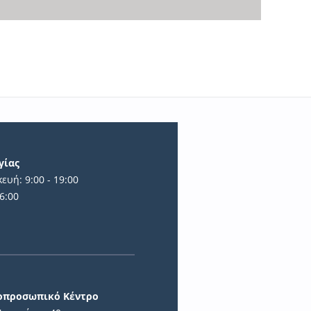
γίας
ευή: 9:00 - 19:00
6:00
ά
ιοπροσωπικό Κέντρο