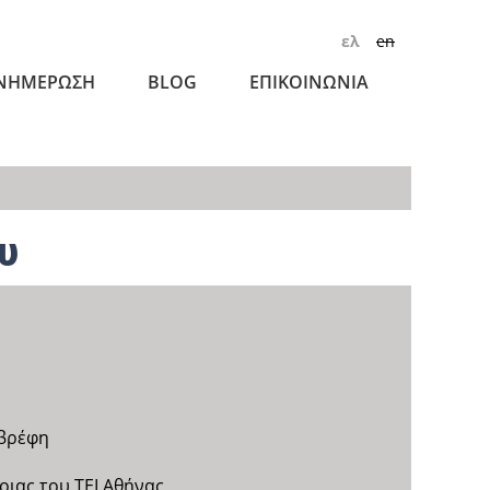
ελ
en
ΝΗΜΕΡΩΣΗ
BLOG
ΕΠΙΚΟΙΝΩΝΙΑ
υ
 βρέφη
οιας του ΤΕΙ Αθήνας