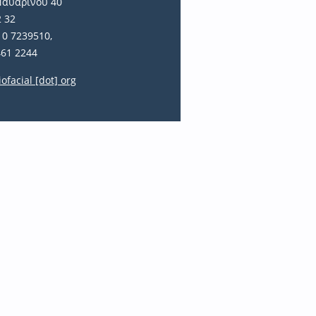
Ναυαρίνου 40
2 32
10 7239510,
461 2244
iofacial [dot] org