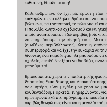
ευθυτενή, δίποδη στάση!
Κάθε ανθρώπινο όν έχει μία έμφυτη τάση γ
επιθυμώντας να αλληλεπιδράσει και να προσαρ
βελτιώνει, τα τροποποιεί, τα τελειοποιεί και
Η ποικιλία κινητικού σχεδιασμού και κινητικ
οποίο αναπτύσσεται. Εδώ ακριβώς βρίσκεται
να επηρεάσουμε την κίνησή τους. Μετά α
(συνθήκες περιβάλλοντος), ώστε η απάντ
συμπεριφορά και να έχει την ευκαιρία να τ
Δίνοντας ένα παράδειγμα, θα μπορούσα να σα
σχολείο, επειδή δεν ξέρει να διαβάζει, ανά
μπρούμυτα!
Βρίσκομαι στο χώρο της παιδιατρικής φυσικ
Θεραπείας Εκπαίδευσης και Αποκατάστασης (
σαν μητέρα, είναι μεγάλη μου χαρά να μπ
κουβεντιάζουμε αρκετά, ενημερώνονται για
πρωταγωνιστικά στο πρόγραμμα αποκατάστασ
ακριβώς θεωρώ πως είναι και η μεγαλύτερή 