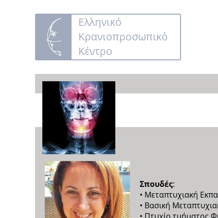
Ελληνικό
Κρανιοπροσωπικό
Κέντρο
Σπουδές
:
• Μεταπτυχιακή Εκπα
• Βασική Μεταπτυχια
• Πτυχίο τμήματος Φ