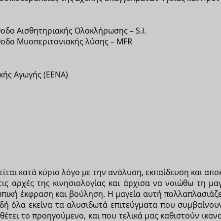
θοδο Αισθητηριακής Ολοκλήρωσης – S.I.
θοδο Μυοπεριτονιακής λύσης – MFR
κής Αγωγής (ΕΕΝΑ)
ίται κατά κύριο λόγο με την ανάλυση, εκπαίδευση και απο
ις αρχές της κινησιολογίας και άρχισα να νοιώθω τη μαγ
ική έκφραση και βούληση. Η μαγεία αυτή πολλαπλασιάζετα
αδή όλα εκείνα τα αλυσιδωτά επιτεύγματα που συμβαίνου
θέτει το προηγούμενο, και που τελικά μας καθιστούν ικαν