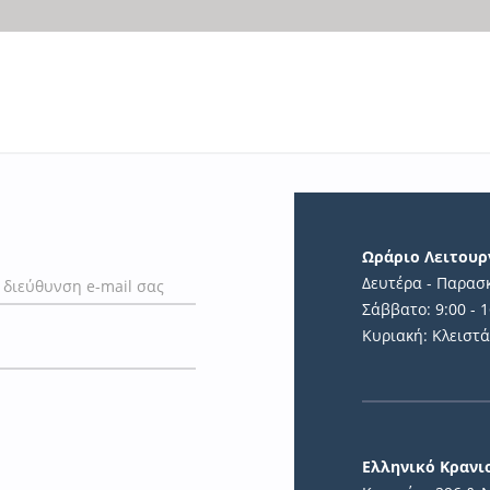
Ωράριο Λειτουρ
Δευτέρα - Παρασκ
Σάββατο: 9:00 - 1
Κυριακή: Κλειστ
Ελληνικό Κραν