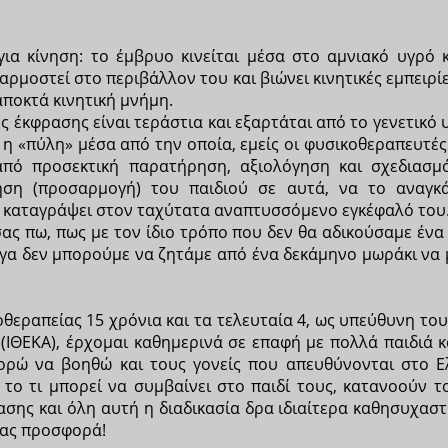
ια κίνηση: το έμβρυο κινείται μέσα στο αμνιακό υγρό κα
μοστεί στο περιβάλλον του και βιώνει κινητικές εμπειρίες
 αποκτά κινητική μνήμη.
ής έκφρασης είναι τεράστια και εξαρτάται από το γενετικό
 η «πύλη» μέσα από την οποία, εμείς οι φυσικοθεραπευτ
πό προσεκτική παρατήρηση, αξιολόγηση και σχεδιασμ
ηση (προσαρμογή) του παιδιού σε αυτά, να το αναγκά
ην καταγράψει στον ταχύτατα αναπτυσσόμενο εγκέφαλό του
ς πω, πως με τον ίδιο τρόπο που δεν θα αδικούσαμε ένα 
λογα δεν μπορούμε να ζητάμε από ένα δεκάμηνο μωράκι να
οθεραπείας 15 χρόνια και τα τελευταία 4, ως υπεύθυνη το
ΙΘΕΚΑ), έρχομαι καθημερινά σε επαφή με πολλά παιδιά και
ορώ να βοηθώ και τους γονείς που απευθύνονται στο 
 το τι μπορεί να συμβαίνει στο παιδί τους, κατανοούν
ης και όλη αυτή η διαδικασία δρα ιδιαίτερα καθησυχαστι
μας προσφορά!