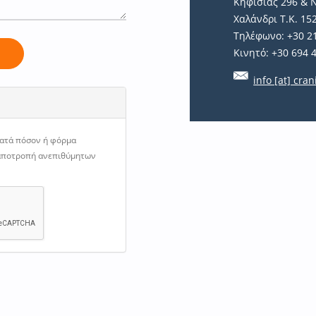
Κηφισίας 296 & 
Χαλάνδρι Τ.Κ. 15
Τηλέφωνο: +30 2
Κινητό: +30 694 
ή
info [at] cran
κατά πόσον ή φόρμα
 αποτροπή ανεπιθύμητων