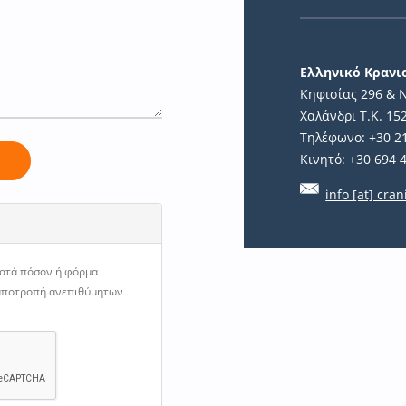
Ελληνικό Κραν
Κηφισίας 296 & 
Χαλάνδρι Τ.Κ. 15
Τηλέφωνο: +30 2
Κινητό: +30 694 
ή
info [at] cran
κατά πόσον ή φόρμα
 αποτροπή ανεπιθύμητων