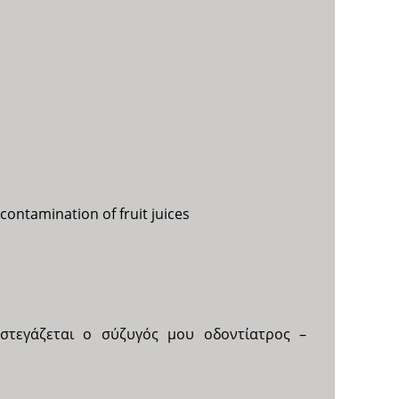
 contamination of fruit juices
υστεγάζεται ο σύζυγός μου οδοντίατρος –