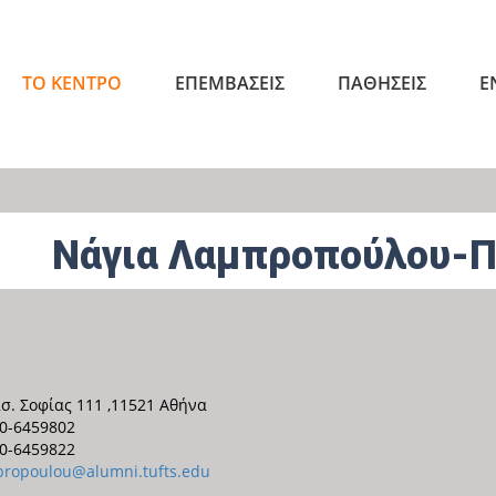
ΤΟ ΚΕΝΤΡΟ
ΕΠΕΜΒΑΣΕΙΣ
ΠΑΘΗΣΕΙΣ
Ε
Νάγια Λαμπροπούλου-Π
σ. Σοφίας 111 ,11521 Αθήνα
0-6459802
0-6459822
bropoulou@alumni.tufts.edu