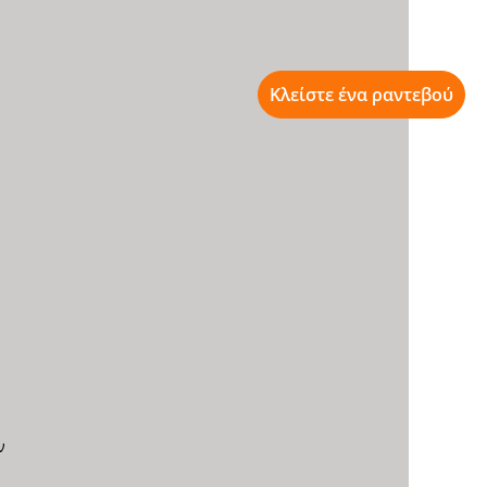
Κλείστε ένα ραντεβού
ν