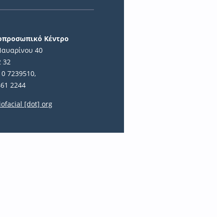
ιοπροσωπικό Κέντρο
Ναυαρίνου 40
2 32
10 7239510,
461 2244
iofacial [dot] org