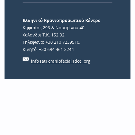
Ελληνικό Κρανιοπροσωπικό Κέντρο
Κηφισίας 296 & Ναυαρίνου 40
Χαλάνδρι Τ.Κ. 152 32
Τηλέφωνο: +30 210 7239510,
Κινητό: +30 694 461 2244
info [at] craniofacial [dot] org