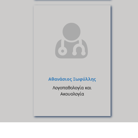
Αθανάσιος Ξωφύλλης
Λογοπαθολογία και
Ακουολογία