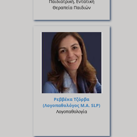
Παιδιατρική, Εντατική
Θεραπεία Παιδιών
Ρεββέκα Τζόρβα
(Λογοπαθολόγος Μ.Α. SLP)
Λογοπαθολογία