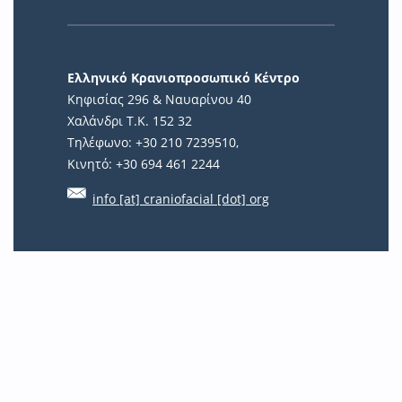
Ελληνικό Κρανιοπροσωπικό Κέντρο
Κηφισίας 296 & Ναυαρίνου 40
Χαλάνδρι Τ.Κ. 152 32
Τηλέφωνο: +30 210 7239510,
Κινητό: +30 694 461 2244
info [at] craniofacial [dot] org